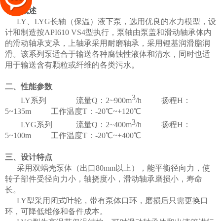
一、概述
LY、LYG长轴（保温）液下泵，选用优良的水力模型，设
计和制造按API610 VS4型执行，泵轴由泵盖和滑动轴承体内
的滑动轴承支承，上轴承采用耐磨轴承，采用锂基润滑脂润
滑。该系列泵适合于输送各种腐蚀性液体和清水，同时也适
用于输送含有颗粒或纤维的各类污水。
二、性能参数
3
LY系列 流量Q：2~900m
/h
扬程H：
5~135m 工作温度T：-20℃~+120℃
3
LYG系列
流量Q：2~400m
/h
扬程H：
5~100m 工作温度T：-20℃~+400℃
三、设计特点
采用双蜗壳泵体（出口80mm以上），能平衡径向力，使
转子部件受径向力小，轴挠度小，滑动轴承磨损小，寿命
长。
LY型采用闭式叶轮，带有泵体口环，磨损后只需更换口
环，可降低维修和备件成本。