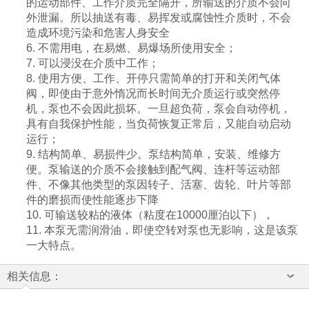
的运动部件、工作介质完全隔开，所输送的介质不会向
外泄漏。所以抽送有毒、易挥发或腐蚀性介质时，不会
造成环境污染和危害人身安全
6. 不需用电，在易燃、易爆场所使用安全；
7. 可以浸没在介质中工作；
8. 使用方便、工作、开停只需简单的打开和关闭气体
阀，即使由于意外惰况而长时间无介质运行或突然停
机，泵也不会因此损坏。一旦超负荷，泵会自动停机，
具有自我保护性能，当负荷恢复正常后，又能自动启动
运行；
9. 结构简单、易损件少。泵结构简单，安装、维修方
便。泵输送的介质不会接触到配气阀、连杆等运动部
件、不像其他类型的泵因转子、活塞、齿轮、叶片等部
件的磨损而使性能逐步下降
10.
可输送较粘的液体（粘度在
10000
厘泊以下），
11. 本泵无需润滑油，即使空转对泵也无影响，这是该泵
一大特点。
相关信息：