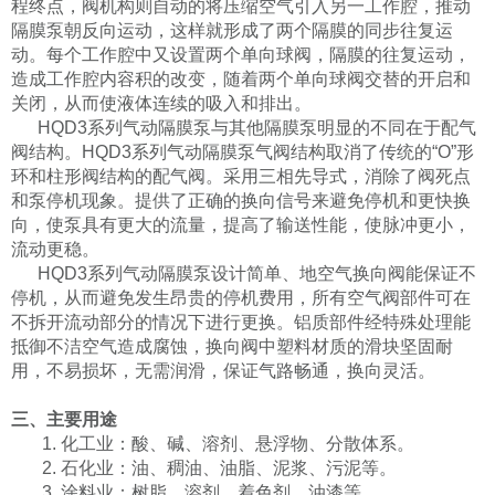
程终点，阀机构则自动的将压缩空气引入另一工作腔，推动
隔膜泵朝反向运动，这样就形成了两个隔膜的同步往复运
动。每个工作腔中又设置两个单向球阀，隔膜的往复运动，
造成工作腔内容积的改变，随着两个单向球阀交替的开启和
关闭，从而使液体连续的吸入和排出。
HQD3
系列气动隔膜泵与其他隔膜泵明显的不同在于配气
阀结构。
HQD3
系列气动隔膜泵气阀结构取消了传统的
“
O
”形
环和柱形阀结构的配气阀。采用三相先导式，消除了阀死点
和泵停机现象。提供了正确的换向信号来避免停机和更快换
向，使泵具有更大的流量，提高了输送性能，使脉冲更小，
流动更稳。
HQD3
系列气动隔膜泵设计简单
、地空气换向阀能保证不
停机，从而避免发生昂贵的停机费用，所有空气阀部件可在
不拆开流动部分的情况下进行更换。铝质部件经特殊处理能
抵御不洁空气造成腐蚀，换向阀中塑料材质的滑块坚固耐
用，不易损坏，无需润滑，保证气路畅通，换向灵活。
三、主要用途
1. 化工业：酸、碱、溶剂、悬浮物、分散体系。
2. 石化业：油、稠油、油脂、泥浆、污泥等。
3. 涂料业：树脂、溶剂、着色剂、油漆等。