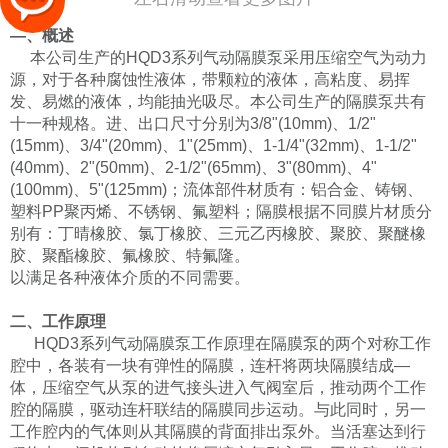
—、概述
本公司生产的
HQD3
系列气动
隔膜泵采用压缩空气为动力
源，对于各种腐蚀性液体，带颗粒的液体，高粘度、易挥
发、易燃的液体，均能抽光吸尽。
本公司生产的隔膜泵共有
十一种规格。进、出口尺寸分别为
3/8"(10mm)
、
1/2"
(15mm)
、
3/4"(20mm)
、
1"(25mm)
、
1-1/4"(32mm)
、
1-1/2"
(40mm)
、
2"(50mm)
、
2-1/2"(65mm)
、
3"(80mm)
、
4"
(100mm)
、
5"(125mm)
；流体部件材质有：铝合金、铸钢、
塑料
PP
聚丙烯、不锈钢、
氟塑料；隔膜根据不同膜片材质分
别有：丁晴橡胶、氯丁橡胶、三元乙丙橡胶、聚胶、聚醚橡
胶、聚酯橡胶、氟橡胶、特氟隆。
以满足各种液体介质的不同需要。
二、工作原理
HQD3
系列气动隔膜泵工作原理在隔膜泵的两个对称工作
腔中，各装有
一块有弹性的隔膜，
连杆将两块隔膜结成
—
体，压缩空气从泵的进气接头进入气阀室后，推动两个工作
腔的隔膜，驱动连杆联结的隔膜同步运动。与此同时，另
一
工作腔内的气体则从其隔膜的背面排出泵外。当活塞达到行