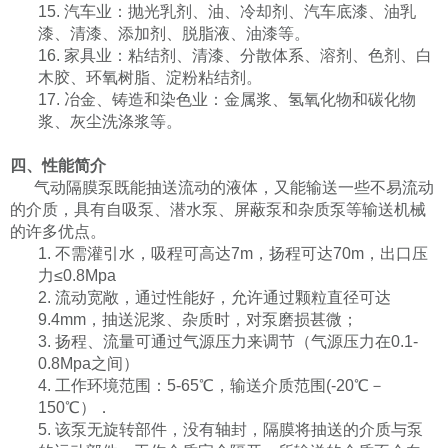
15. 汽车业：抛光乳剂、油、冷却剂、汽车底漆、油乳
漆、清漆、添加剂、脱脂液、油漆等。
16. 家具业：粘结剂、清漆、分散体系、溶剂、色剂、白
木胶、环氧树脂、淀粉粘结剂。
17. 冶金、铸造和染色业：金属浆、氢氧化物和碳化物
浆、灰尘洗涤浆等。
四、性能简介
气动隔膜泵既能抽送流动的液体，又能输送一些不易流动
的介质，具有自吸泵、潜水泵、屏蔽泵和杂质泵等输送机械
的许多优点。
1. 不需灌引水，
吸程可高达
7m
，
扬程可达
70m
，出口压
力≤
0.8Mpa
2. 流动宽敞，通过性能好，允许通过颗粒直径可达
9.4mm
，抽送泥浆、杂质时，对泵磨损甚微；
3.
扬程、流量可通过气源压力来调节（气源压力在
0.1-
0.
8
Mpa
之间）
4.
工作环境范围：
5-65
℃
，输送介质范围
(-20
℃
－
150
℃）．
5. 该泵无旋转部件，没有轴封，隔膜将抽送的介质与泵